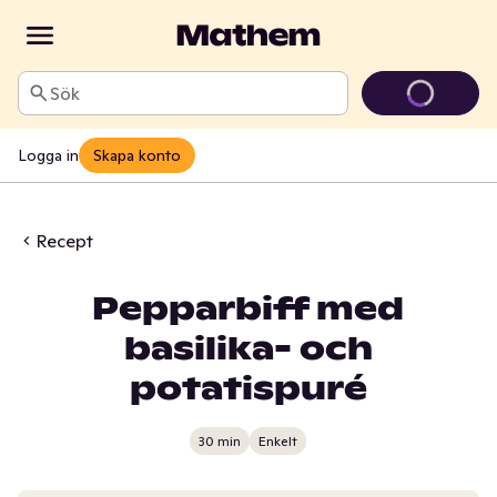
Sök
Logga in
Skapa konto
Recept
Pepparbiff med
basilika- och
potatispuré
30 min
Enkelt