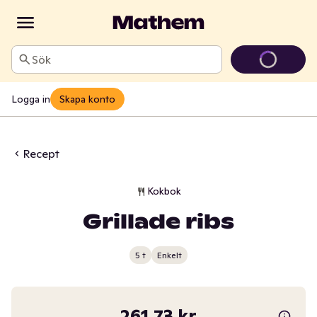
Sök
Logga in
Skapa konto
Recept
Kokbok
Grillade ribs
5 t
Enkelt
261,73 kr