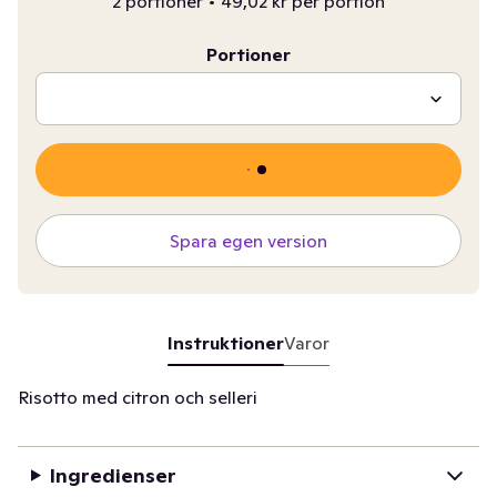
2 portioner
•
49,02 kr per portion
Portioner
Spara egen version
Instruktioner
Varor
Risotto med citron och selleri
Ingredienser