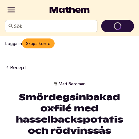
Sök
Logga in
Skapa konto
Recept
Mari Bergman
Smördegsinbakad
oxfilé med
hasselbackspotatis
och rödvinssås