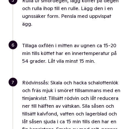
5
Rulla ut smördegen, lägg köttet på degen
och rulla ihop till en rulle. Lägg den i en
ugnssäker form. Pensla med uppvispat
ägg.
6
Tillaga oxfilén i mitten av ugnen ca 15-20
min tills köttet har en innertemperatur på
54 grader. Låt vila minst 15 min.
7
Rödvinssås: Skala och hacka schalottenlök
och fräs mjuk i smöret tillsammans med en
timjankvist. Tillsätt rödvin och låt reducera
ner till hälften av vätskan. Sila såsen och
tillsätt kalvfond, vatten och lagerblad och
låt såsen sjuda i ca 15 min tills den har en