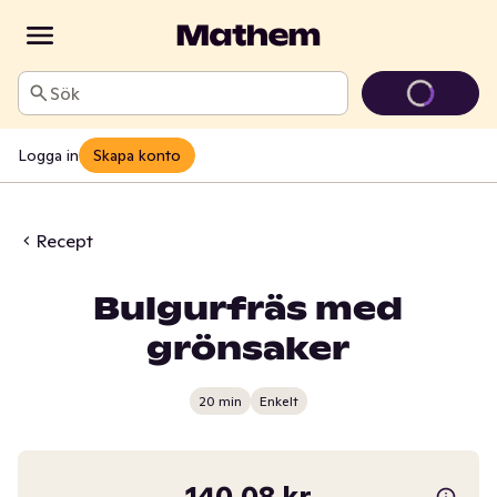
Sök
Logga in
Skapa konto
Recept
Bulgurfräs med
grönsaker
20 min
Enkelt
140,08 kr