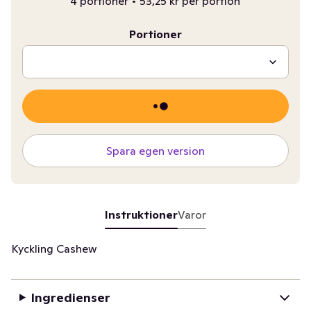
4 portioner
•
53,25 kr per portion
Portioner
Spara egen version
Instruktioner
Varor
Kyckling Cashew
Ingredienser