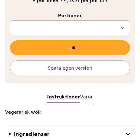
3 portioner
•
4,43 kr per portion
Portioner
Spara egen version
Instruktioner
Varor
Vegetarisk wok
Ingredienser