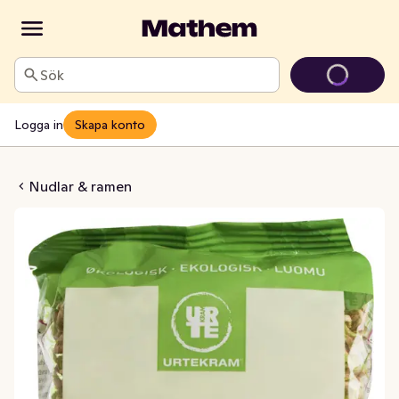
Sök
Logga in
Skapa konto
rn EKO/KRAV Urtekram
Nudlar & ramen