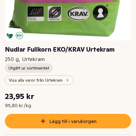
Nudlar Fullkorn EKO/KRAV Urtekram
250 g, Urtekram
Utgått ur sortimentet
Visa alla varor från Urtekram
Styckpris: 95,80 kr /kg
23,95 kr
Nuvarande pris är: 23,95 kr
95,80 kr /kg
Lägg till i varukorgen