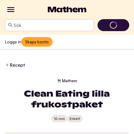
Sök
Logga in
Skapa konto
Recept
Mathem
Clean Eating lilla
frukostpaket
10 min
Enkelt