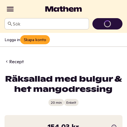
Sök
Logga in
Skapa konto
Recept
Räksallad med bulgur &
het mangodressing
20 min
Enkelt
154,03 kr