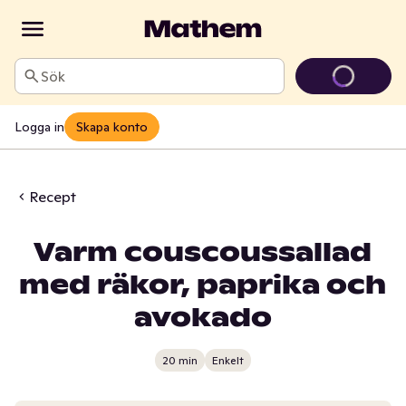
Sök
Logga in
Skapa konto
Recept
Varm couscoussallad
med räkor, paprika och
avokado
20 min
Enkelt