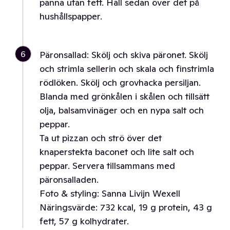
panna utan fett. Häll sedan över det på
hushållspapper.
6
Päronsallad: Skölj och skiva päronet. Skölj
och strimla sellerin och skala och finstrimla
rödlöken. Skölj och grovhacka persiljan.
Blanda med grönkålen i skålen och tillsätt
olja, balsamvinäger och en nypa salt och
peppar.
Ta ut pizzan och strö över det
knaperstekta baconet och lite salt och
peppar. Servera tillsammans med
päronsalladen.
Foto & styling: Sanna Livijn Wexell
Näringsvärde: 732 kcal, 19 g protein, 43 g
fett, 57 g kolhydrater.