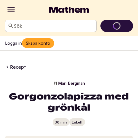
Sök
Logga in
Skapa konto
Recept
Mari Bergman
Gorgonzolapizza med
grönkål
30 min
Enkelt