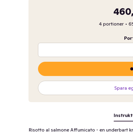
460,
4 portioner
•
65
Por
Spara e
Instrukt
Risotto al salmone Affumicato - en underbart krä