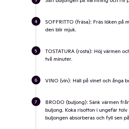
Sätt buljongen på värmning och riv
4
SOFFRITTO (fräsa): Fräs löken på me
den blir mjuk.
5
TOSTATURA (rosta): Höj värmen och häl
två minuter.
6
VINO (vin): Häll på vinet och ånga b
7
BRODO (buljong): Sänk värmen från h
buljong. Koka risotton i ungefär tolv
buljongen absorberas och fyll sen på