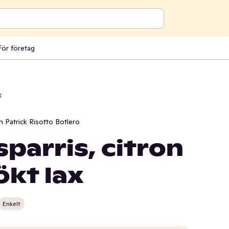
För företag
x
h Patrick Risotto Botlero
parris, citron
ökt lax
Enkelt