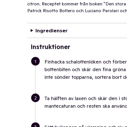
citron. Receptet kommer från boken "Den stora r
Patrick Risotto Botlero och Luciano Parolari oc
Ingredienser
Instruktioner
1
Finhacka schalottenlöken och förber
bottenbiten och skär den fina gröna 
inte sönder topparna, sortera bort
2
Ta hälften av laxen och skär den i sto
mantecaturan och resten ska använda
3