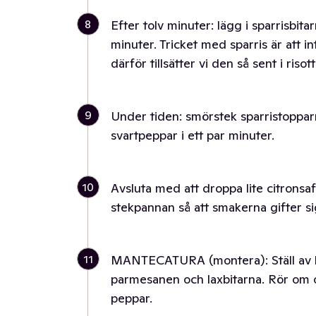
8
Efter tolv minuter: lägg i sparrisbitarn
minuter. Tricket med sparris är att 
därför tillsätter vi den så sent i risot
9
Under tiden: smörstek sparristoppar
svartpeppar i ett par minuter.
10
Avsluta med att droppa lite citronsaft 
stekpannan så att smakerna gifter si
11
MANTECATURA (montera): Ställ av kas
parmesanen och laxbitarna. Rör om 
peppar.