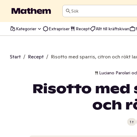
Sök
Kategorier
Extrapriser
Recept
Allt till kräftskivan
Start
/
Recept
/
Risotto med sparris, citron och rökt la
Luciano Parolari oc
Risotto med s
och r
1 t