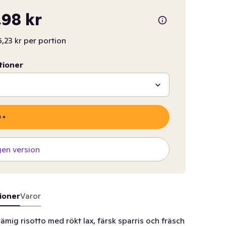
98 kr
,23 kr per portion
tioner
gen version
ioner
Varor
mig risotto med rökt lax, färsk sparris och fräsch