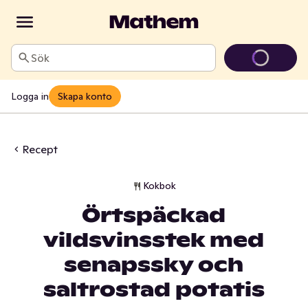
Sök
Logga in
Skapa konto
Recept
Kokbok
Örtspäckad
vildsvinsstek med
senapssky och
saltrostad potatis