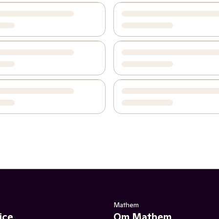
Mathem
ice
Om Mathem