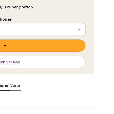
3,18 kr per portion
tioner
gen version
ioner
Varor