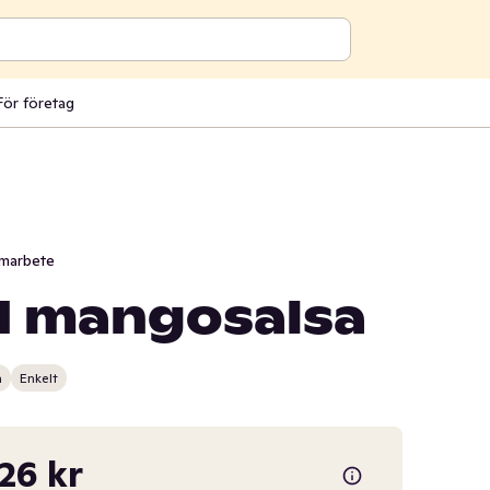
För företag
marbete
d mangosalsa
n
Enkelt
,26 kr