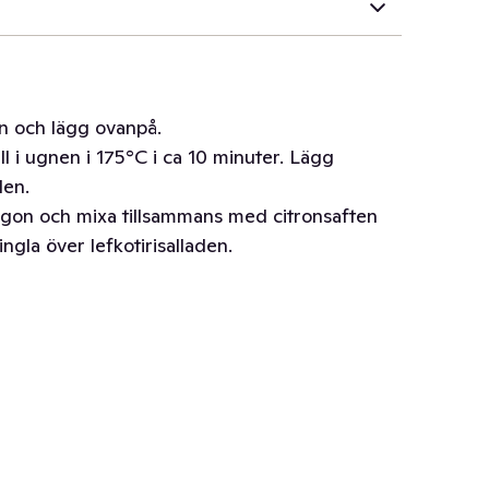
n och lägg ovanpå.
ll i ugnen i 175°C i ca 10 minuter. Lägg
den.
gon och mixa tillsammans med citronsaften
Ringla över lefkotirisalladen.