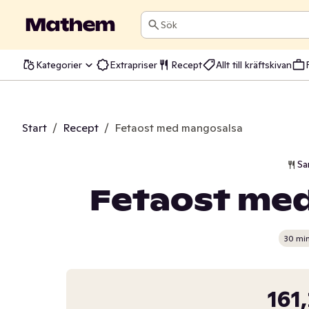
Sök
Kategorier
Extrapriser
Recept
Allt till kräftskivan
Start
/
Recept
/
Fetaost med mangosalsa
Sa
Fetaost me
30 mi
161