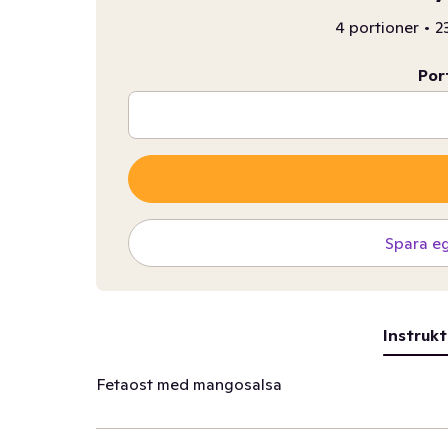
4 portioner
•
2
Por
Spara e
Instrukt
Fetaost med mangosalsa