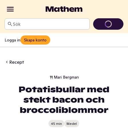
Sök
Logga in
Skapa konto
Recept
Mari Bergman
Potatisbullar med
stekt bacon och
broccoliblommor
45 min
Medel