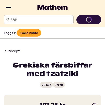
Sök
Logga in
Skapa konto
Recept
Grekiska färsbiffar
med tzatziki
20 min
Enkelt
393,26 kr