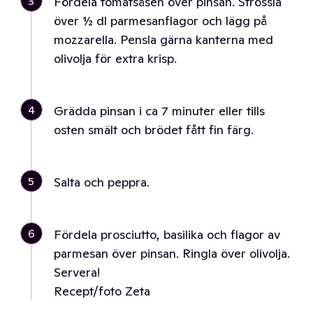
3
Fördela tomatsåsen över pinsan. Strössla
över ½ dl parmesanflagor och lägg på
mozzarella. Pensla gärna kanterna med
olivolja för extra krisp.
4
Grädda pinsan i ca 7 minuter eller tills
osten smält och brödet fått fin färg.
5
Salta och peppra.
6
Fördela prosciutto, basilika och flagor av
parmesan över pinsan. Ringla över olivolja.
Servera!
Recept/foto Zeta