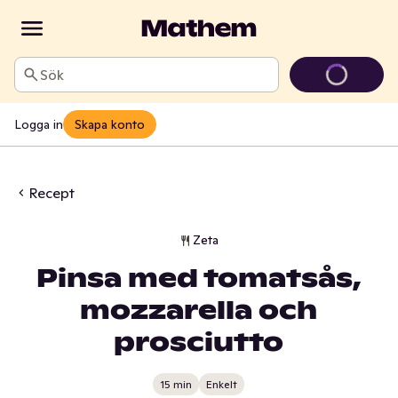
Sök
Logga in
Skapa konto
Recept
Zeta
Pinsa med tomatsås,
mozzarella och
prosciutto
15 min
Enkelt