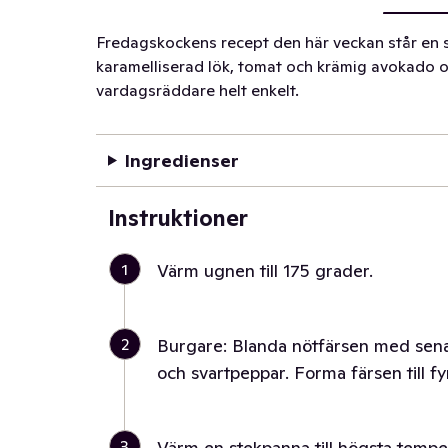
Fredagskockens recept den här veckan står en s
karamelliserad lök, tomat och krämig avokado och
vardagsräddare helt enkelt.
Ingredienser
Instruktioner
1
Värm ugnen till 175 grader.
2
Burgare: Blanda nötfärsen med sena
och svartpeppar. Forma färsen till f
3
Värm en stekpanna till högsta temper