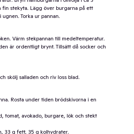
n fin stekyta. Lägg över burgarna på ett
 i ugnen. Torka ur pannan.
löken. Värm stekpannan till medeltemperatur.
 den är ordentligt brynt. Tillsätt då socker och
h skölj salladen och riv loss blad.
anna. Rosta under tiden brödskivorna i en
, tomat, avokado, burgare, lök och stekt
, 33 g fett, 35 g kolhydrater.