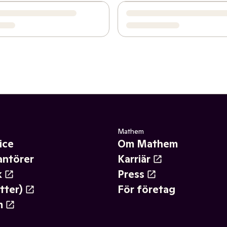
Mathem
ice
Om Mathem
antörer
Karriär
k
Press
tter)
För företag
m