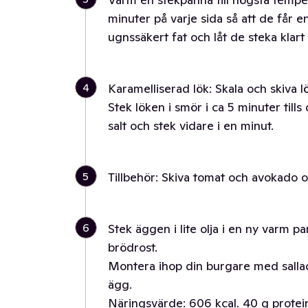
minuter på varje sida så att de får e
ugnssäkert fat och låt de steka klart
4
Karamelliserad lök: Skala och skiva 
Stek löken i smör i ca 5 minuter tills
salt och stek vidare i en minut.
5
Tillbehör: Skiva tomat och avokado oc
6
Stek äggen i lite olja i en ny varm p
brödrost.
Montera ihop din burgare med sallad
ägg.
Näringsvärde: 606 kcal. 40 g protein