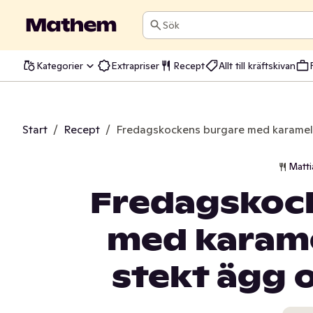
Sök
Kategorier
Extrapriser
Recept
Allt till kräftskivan
Start
/
Recept
/
Fredagskockens burgare med karameli
Matti
Fredagskoc
med karame
stekt ägg 