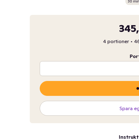
30 mi
345,
4 portioner
•
46
Por
Spara e
Instrukt