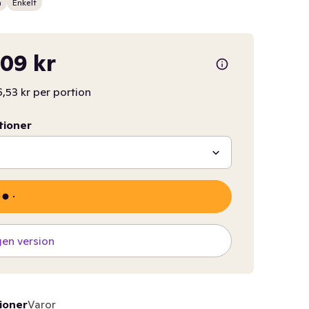
n
Enkelt
09 kr
,53 kr per portion
tioner
gen version
ioner
Varor