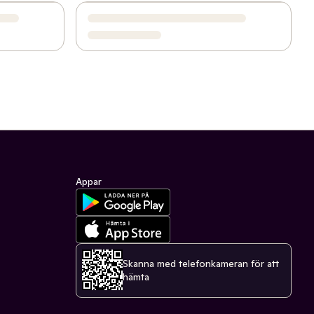
Appar
Skanna med telefonkameran för att
hämta