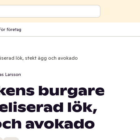
För företag
serad lök, stekt ägg och avokado
as Larsson
kens burgare
liserad lök,
och avokado