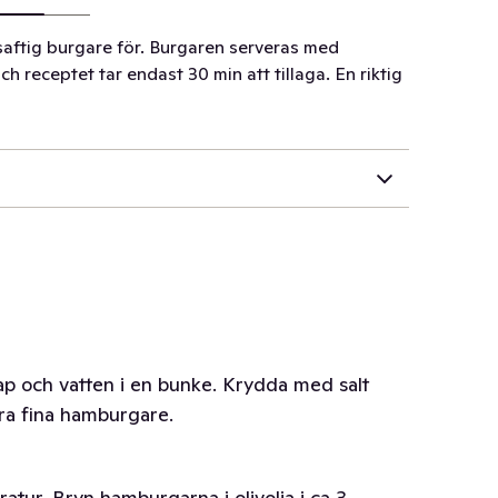
aftig burgare för. Burgaren serveras med
 receptet tar endast 30 min att tillaga. En riktig
p och vatten i en bunke. Krydda med salt
yra fina hamburgare.
atur. Bryn hamburgarna i olivolja i ca 3