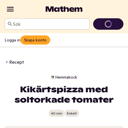
Sök
Logga in
Skapa konto
Recept
Hemmakock
Kikärtspizza med
soltorkade tomater
40 min
Enkelt