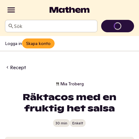
Sök
Logga in
Skapa konto
Recept
Mia Troberg
Räktacos med en
fruktig het salsa
30 min
Enkelt