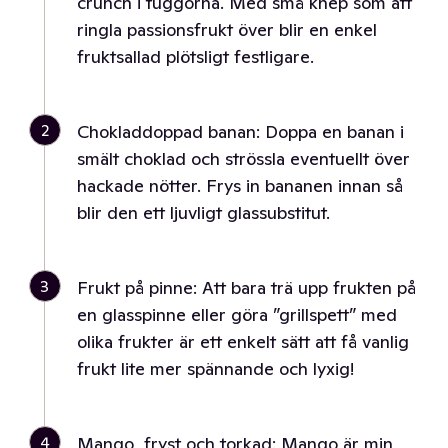
crunch i tuggorna. Med små knep som att
ringla passionsfrukt över blir en enkel
fruktsallad plötsligt festligare.
2
Chokladdoppad banan: Doppa en banan i
smält choklad och strössla eventuellt över
hackade nötter. Frys in bananen innan så
blir den ett ljuvligt glassubstitut.
3
Frukt på pinne: Att bara trä upp frukten på
en glasspinne eller göra ”grillspett” med
olika frukter är ett enkelt sätt att få vanlig
frukt lite mer spännande och lyxig!
4
Mango, fryst och torkad: Mango är min