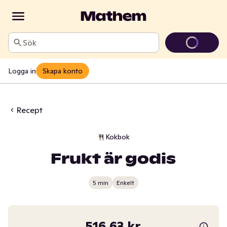
Sök
Logga in
Skapa konto
Recept
Kokbok
Frukt är godis
5 min
Enkelt
516,63 kr