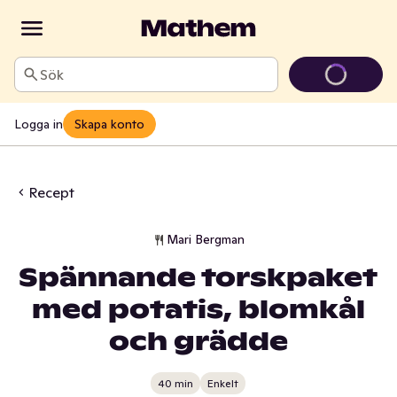
Sök
Logga in
Skapa konto
Recept
Mari Bergman
Spännande torskpaket
med potatis, blomkål
och grädde
40 min
Enkelt