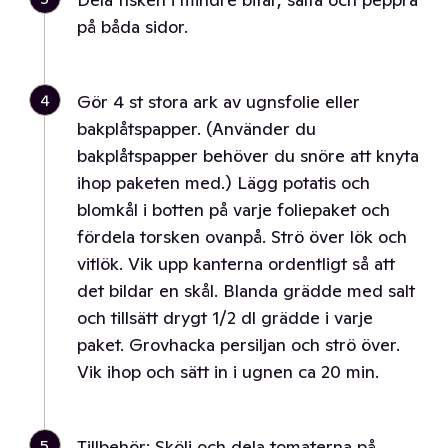
på båda sidor.
4
Gör 4 st stora ark av ugnsfolie eller
bakplåtspapper. (Använder du
bakplåtspapper behöver du snöre att knyta
ihop paketen med.) Lägg potatis och
blomkål i botten på varje foliepaket och
fördela torsken ovanpå. Strö över lök och
vitlök. Vik upp kanterna ordentligt så att
det bildar en skål. Blanda grädde med salt
och tillsätt drygt 1/2 dl grädde i varje
paket. Grovhacka persiljan och strö över.
Vik ihop och sätt in i ugnen ca 20 min.
5
Tillbehör: Skölj och dela tomaterna på