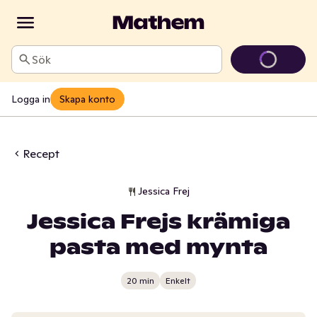
Sök
Logga in
Skapa konto
Recept
Jessica Frej
Jessica Frejs krämiga
pasta med mynta
20 min
Enkelt