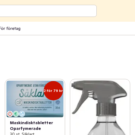
För företag
2 för 79 kr
Maskindisktabletter
Oparfymerade
30 st, Såklart