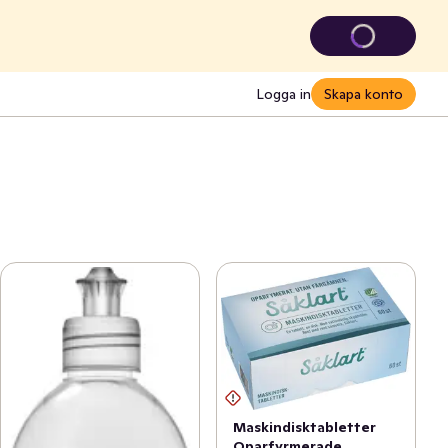
Logga in
Skapa konto
Maskindisktabletter
Oparfyrmerade