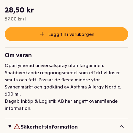
Styckpris: 57,00 kr /l
28,50 kr
Nuvarande pris är: 28,50 kr
57,00 kr /l
Lägg till i varukorgen
Om varan
Oparfymerad universalspray utan färgämnen. 
Snabbverkande rengöringsmedel som effektivt löser 
smuts och fett. Passar de flesta mindre ytor. 
Svanenmärkt och godkänd av Asthma Allergy Nordic. 
500 ml.
Dagab Inköp & Logistik AB har angett ovanstående
information.
Säkerhetsinformation