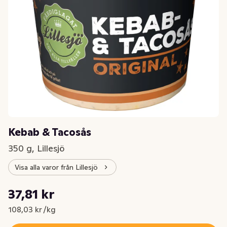
Kebab & Tacosås
350 g, Lillesjö
Visa alla varor från Lillesjö
Styckpris: 108,03 kr /kg
37,81 kr
Nuvarande pris är: 37,81 kr
108,03 kr /kg