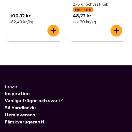
275 g, Schysst Käk
Prismatch
100,32 kr
48,73 kr
182,40 kr /kg
177,20 kr /kg
Handla
Inspiration
Vanliga frågor och svar
Så handlar du
Hemleverans
Färskvarugaranti