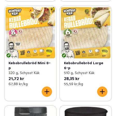
Kebabrullebröd Mini 8-
Kebabrullebröd Large
p
6-p
320 g, Schysst Käk
510 g, Schysst Käk
21,72 kr
28,35 kr
67,88 kr /kg
55,59 kr /kg