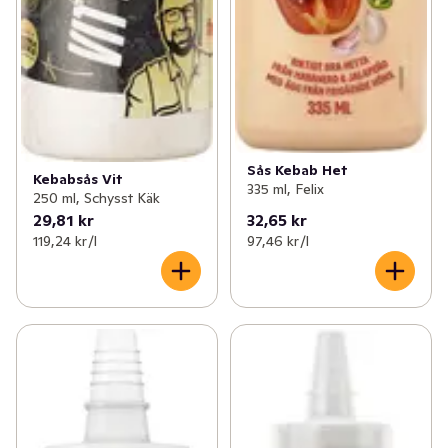
Sås Kebab Het
Kebabsås Vit
335 ml, Felix
250 ml, Schysst Käk
29,81 kr
32,65 kr
119,24 kr /l
97,46 kr /l