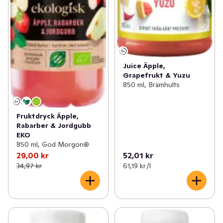
Juice Äpple,
Grapefrukt & Yuzu
850 ml, Brämhults
Fruktdryck Äpple,
Rabarber & Jordgubb
EKO
850 ml, God Morgon®
29,00 kr
52,01 kr
34,97 kr
61,19 kr /l