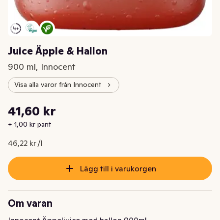
Juice Äpple & Hallon
900 ml, Innocent
Visa alla varor från Innocent
Styckpris: 46,22 kr /l
41,60 kr
Nuvarande pris är: 41,60 kr
+ 1,00 kr pant
46,22 kr /l
Lägg till i varukorgen
Om varan
Innocent Äppeljuice med hallon 900ml