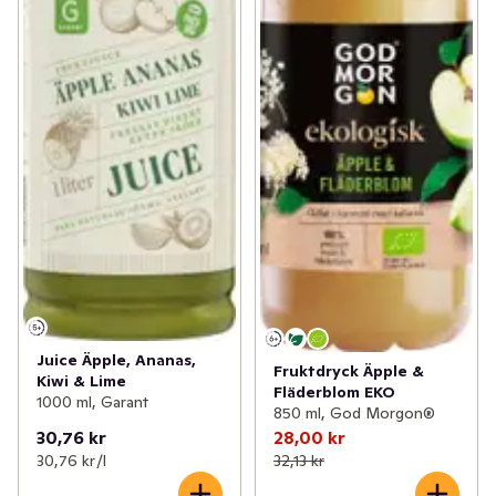
Juice Äpple, Ananas,
Fruktdryck Äpple &
Kiwi & Lime
Fläderblom EKO
1000 ml, Garant
850 ml, God Morgon®
30,76 kr
28,00 kr
30,76 kr /l
32,13 kr