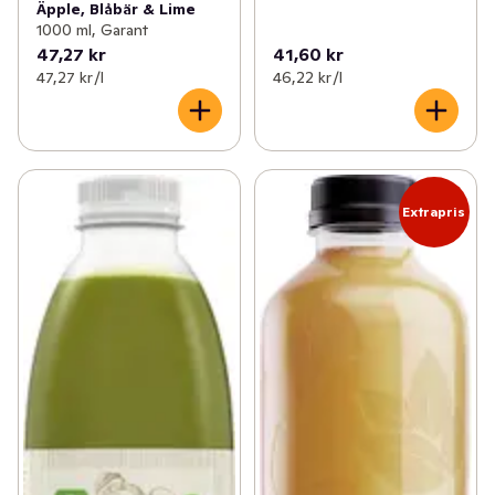
Äpple, Blåbär & Lime
1000 ml, Garant
47,27 kr
41,60 kr
47,27 kr /l
46,22 kr /l
Extrapris