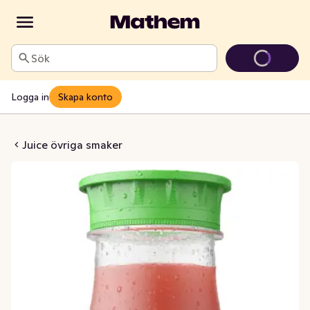
Sök
Logga in
Skapa konto
Äpple & Hallon
Juice övriga smaker