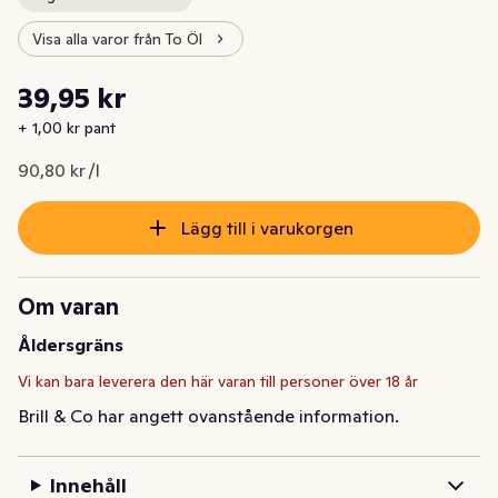
Visa alla varor från To Öl
Styckpris: 90,80 kr /l
39,95 kr
Nuvarande pris är: 39,95 kr
+ 1,00 kr pant
90,80 kr /l
Lägg till i varukorgen
Om varan
Åldersgräns
Vi kan bara leverera den här varan till personer över 18 år
Brill & Co har angett ovanstående information.
Innehåll