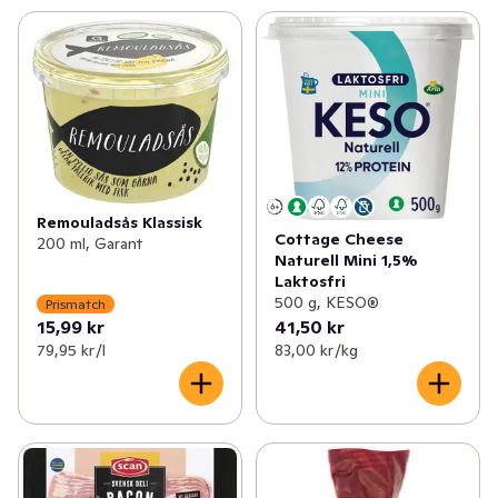
Remouladsås Klassisk
Cottage Cheese
200 ml, Garant
Naturell Mini 1,5%
Laktosfri
500 g, KESO®
Prismatch
15,99 kr
41,50 kr
79,95 kr /l
83,00 kr /kg