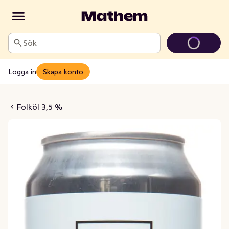
Sök
Logga in
Skapa konto
Way Micro IPA 3,5% 44cl To Öl
Folköl 3,5 %