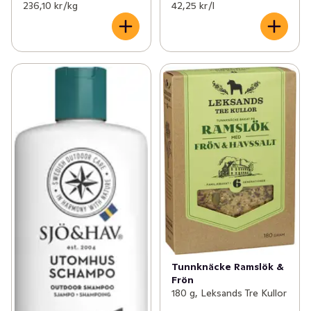
236,10 kr /kg
42,25 kr /l
Tunnknäcke Ramslök &
Frön
180 g, Leksands Tre Kullor