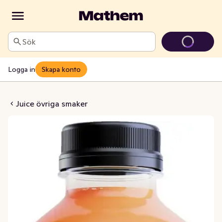
Sök
Logga in
Skapa konto
Mandarin & Morot EKO
Juice övriga smaker