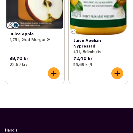
Juice Äpple
1,75 l, God Morgon®
Juice Apelsin
Nypressad
1,3 l, Brämhults
39,70 kr
72,40 kr
22,69 kr /l
55,69 kr /l
Handla