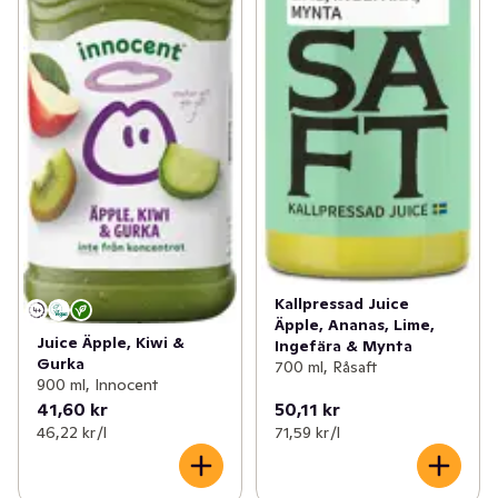
Kallpressad Juice
Äpple, Ananas, Lime,
Juice Äpple, Kiwi &
Ingefära & Mynta
Gurka
700 ml, Råsaft
900 ml, Innocent
41,60 kr
50,11 kr
46,22 kr /l
71,59 kr /l