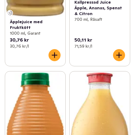
Kallpressad Juice
Äpple, Ananas, Spenat
& Citron
700 ml, Råsaft
Äpplejuice med
Fruktkött
1000 ml, Garant
30,76 kr
50,11 kr
30,76 kr /l
71,59 kr /l