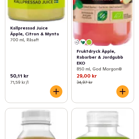
Kallpressad Juice
Äpple, Citron & Mynta
700 ml, Råsaft
Fruktdryck Äpple,
Rabarber & Jordgubb
EKO
850 ml, God Morgon®
50,11 kr
29,00 kr
71,59 kr /l
34,97 kr