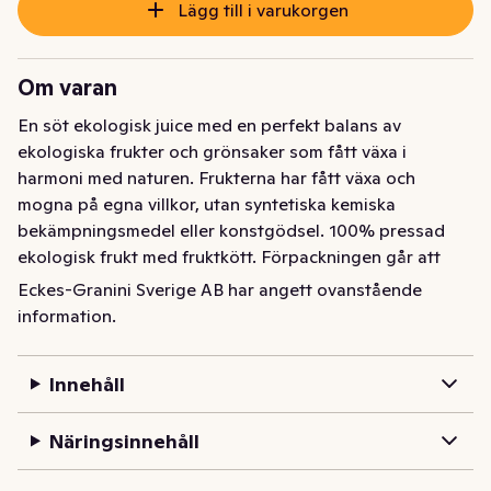
Lägg till i varukorgen
Om varan
En söt ekologisk juice med en perfekt balans av 
ekologiska frukter och grönsaker som fått växa i 
harmoni med naturen. Frukterna har fått växa och 
mogna på egna villkor, utan syntetiska kemiska 
bekämpningsmedel eller konstgödsel. 100% pressad 
ekologisk frukt med fruktkött. Förpackningen går att 
panta i retursystemet.
Eckes-Granini Sverige AB har angett ovanstående
information.
En söt ekologisk juice med en perfekt balans av 
ekologiska frukter och grönsaker som fått växa i 
harmoni med naturen. Frukterna har fått växa och 
Innehåll
mogna på egna villkor, utan syntetiska kemiska 
bekämpningsmedel eller konstgödsel. 100% pressad 
Näringsinnehåll
ekologisk frukt med fruktkött. Förpackningen går att 
panta i retursystemet.