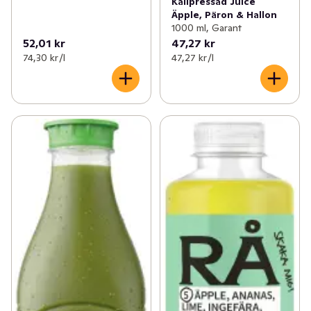
Kallpressad Juice
Äpple, Päron & Hallon
1000 ml, Garant
52,01 kr
47,27 kr
74,30 kr /l
47,27 kr /l