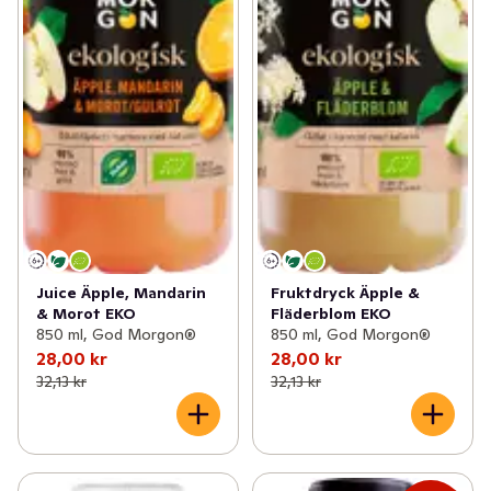
Juice Äpple, Mandarin
Fruktdryck Äpple &
& Morot EKO
Fläderblom EKO
850 ml, God Morgon®
850 ml, God Morgon®
28,00 kr
28,00 kr
32,13 kr
32,13 kr