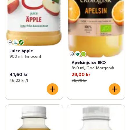
Juice Äpple
900 ml, Innocent
Apelsinjuice EKO
850 ml, God Morgon®
41,60 kr
29,00 kr
46,22 kr /l
36,95 kr