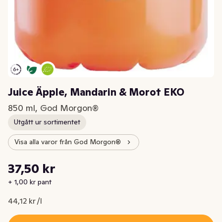
Juice Äpple, Mandarin & Morot EKO
850 ml, God Morgon®
Utgått ur sortimentet
Visa alla varor från God Morgon®
Styckpris: 44,12 kr /l
37,50 kr
Nuvarande pris är: 37,50 kr
+ 1,00 kr pant
44,12 kr /l