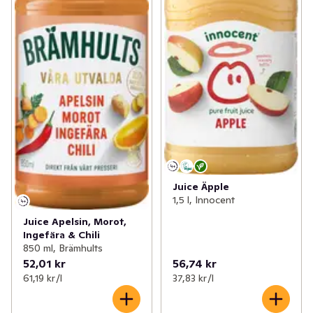
Juice Äpple
1,5 l, Innocent
Juice Apelsin, Morot,
Ingefära & Chili
850 ml, Brämhults
52,01 kr
56,74 kr
61,19 kr /l
37,83 kr /l