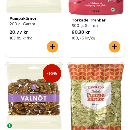
Pumpakärnor
Torkade Tranbär
200 g, Garant
500 g, Sellton
20,77 kr
90,38 kr
103,85 kr /kg
180,76 kr /kg
-10%