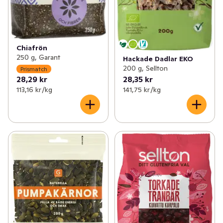
Chiafrön
250 g, Garant
Hackade Dadlar EKO
200 g, Sellton
Prismatch
28,29 kr
28,35 kr
113,16 kr /kg
141,75 kr /kg