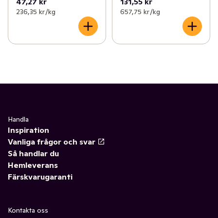
47,27 kr
131,55 kr
236,35 kr /kg
657,75 kr /kg
Handla
Inspiration
Vanliga frågor och svar
Så handlar du
Hemleverans
Färskvarugaranti
Kontakta oss