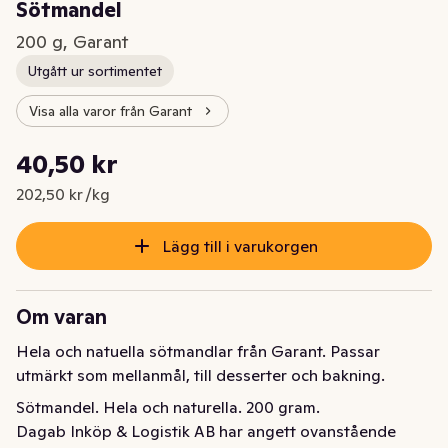
Sötmandel
200 g, Garant
Utgått ur sortimentet
Visa alla varor från Garant
Styckpris: 202,50 kr /kg
40,50 kr
Nuvarande pris är: 40,50 kr
202,50 kr /kg
Lägg till i varukorgen
Om varan
Hela och natuella sötmandlar från Garant. Passar 
utmärkt som mellanmål, till desserter och bakning.
Sötmandel. Hela och naturella. 200 gram.
Dagab Inköp & Logistik AB har angett ovanstående