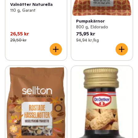
Valnötter Naturella
110 g, Garant
Pumpakärnor
800 g, Eldorado
26,55 kr
75,95 kr
29,50 kr
94,94 kr /kg