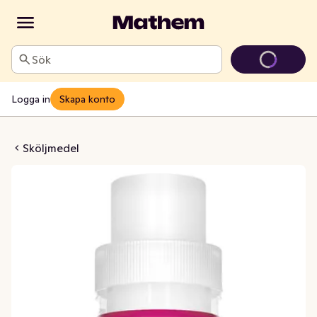
Sök
Logga in
Skapa konto
 Vanilj & Mandarin
Sköljmedel