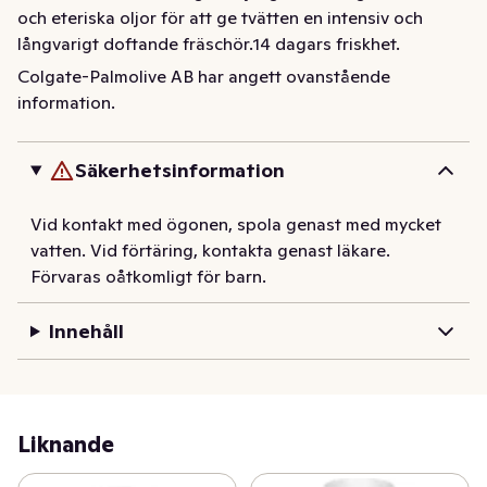
och eteriska oljor för att ge tvätten en intensiv och 
långvarigt doftande fräschör.14 dagars friskhet. 
Dermatologiskt testad.
Colgate-Palmolive AB har angett ovanstående
information.
Frisk doft i 30 dagar! Softlan Perfumed Vanilla and 
Mandarin är ett sköljmedel med förhöjd parfymhalt 
vilket ger tvätten en intensiv och varaktig doft. 
Säkerhetsinformation
Perfumed Freshness innehåller en blandning av 
mjukgörande ingredienser och eteriska oljor för att ge 
Vid kontakt med ögonen, spola genast med mycket
tvätten en intensiv och långvarigt doftande fräschör. 
vatten. Vid förtäring, kontakta genast läkare.
Dermatologiskt testad och kan användas i kallt vatten.
Förvaras oåtkomligt för barn.
Innehåll
Liknande