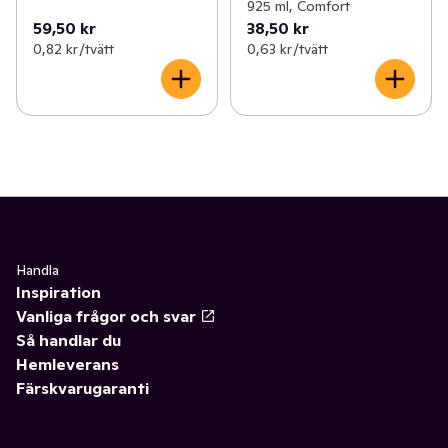
925 ml, Comfort
59,50 kr
38,50 kr
0,82 kr /tvätt
0,63 kr /tvätt
Handla
Inspiration
Vanliga frågor och svar
Så handlar du
Hemleverans
Färskvarugaranti