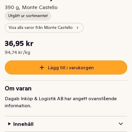
390 g, Monte Castello
Utgått ur sortimentet
Visa alla varor från Monte Castello
Styckpris: 94,74 kr /kg
36,95 kr
Nuvarande pris är: 36,95 kr
94,74 kr /kg
Lägg till i varukorgen
Om varan
Dagab Inköp & Logistik AB har angett ovanstående
information.
Innehåll