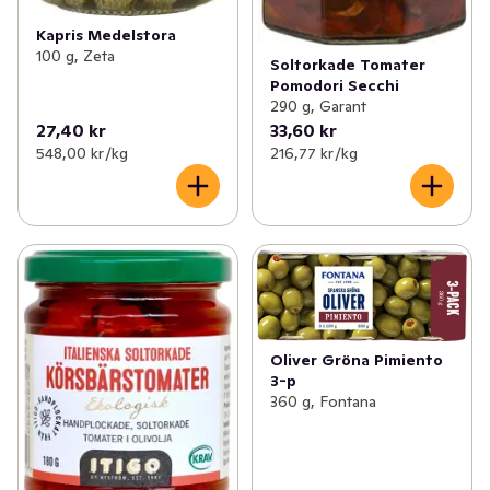
Kapris Medelstora
100 g, Zeta
Soltorkade Tomater
Pomodori Secchi
290 g, Garant
27,40 kr
33,60 kr
548,00 kr /kg
216,77 kr /kg
Oliver Gröna Pimiento
3-p
360 g, Fontana