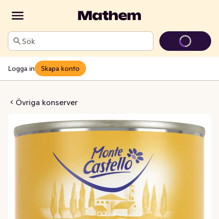
Sök
Logga in
Skapa konto
skockshjärtan
Övriga konserver