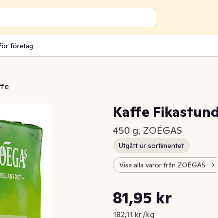
För företag
ffe
Kaffe Fikastun
450 g, ZOÉGAS
Utgått ur sortimentet
Visa alla varor från ZOÉGAS
Styckpris: 182,11 kr /kg
81,95 kr
Nuvarande pris är: 81,95 kr
182,11 kr /kg