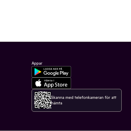
Appar
Skanna med telefonkameran för att
hämta