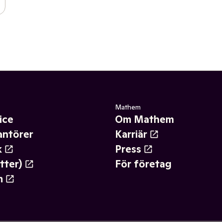
Mathem
ice
Om Mathem
antörer
Karriär
k
Press
tter)
För företag
m