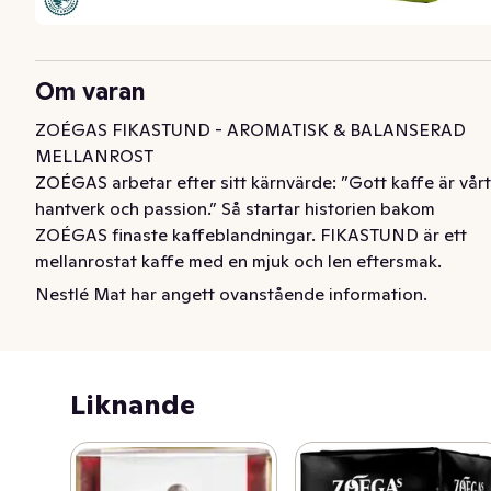
Om varan
ZOÉGAS FIKASTUND - AROMATISK & BALANSERAD 
MELLANROST

ZOÉGAS arbetar efter sitt kärnvärde: ”Gott kaffe är vårt 
hantverk och passion.” Så startar historien bakom 
ZOÉGAS finaste kaffeblandningar. FIKASTUND är ett 
mellanrostat kaffe med en mjuk och len eftersmak. 
Upptäck den finstämda balansen mellan fyllighet och 
Nestlé Mat har angett ovanstående information.
syrlighet som ger en behaglig smakupplevelse och 
lagom mycket karaktär för att passa till flera olika 
tillfällen. Häll upp en kopp riktigt gott kaffe och njut av 
stunden - för dig själv eller tillsammans med andra. En 
Liknande
av ZOÉGAS mellanrostade  blandningar gjord på 100% 
Arabicabönor, rostat och koppat i Helsingborg. Med 
passion för riktigt gott kaffe sedan 1886. 
