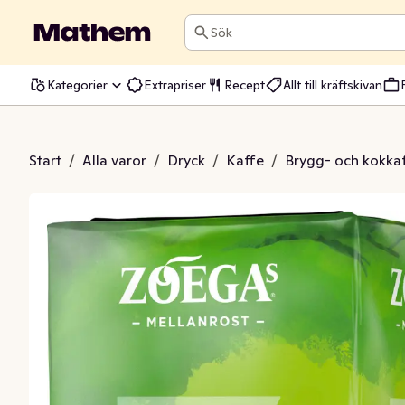
Sök
Kategorier
Extrapriser
Recept
Allt till kräftskivan
 Mellanrost 450g Zoegas
Start
/
Alla varor
/
Dryck
/
Kaffe
/
Brygg- och kokka