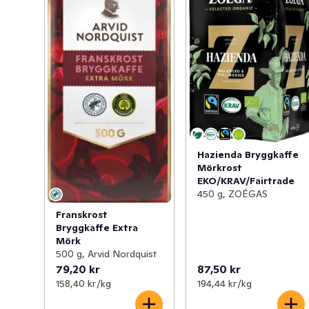
Rostningsgrad 4/8 

Fyllighet 3/5 

Syrlighet 3/5

- Förmalet filterkaffe 

- Blandat, rostat och koppat i Helsingborg 

- Aromatisk & balanserad mellanrost

- 100% Arabicabönor 

- Ger hela 72 koppar 

Hazienda Bryggkaffe
Mörkrost
- 6,25 gram kaffe per kopp

EKO/KRAV/Fairtrade
- #COFFEEBYWOMEN 

450 g, ZOÉGAS
- ZOÉGAS jobbar för hållbar kaffeodling. Läs mer på  
Franskrost
zoegas.se 

Bryggkaffe Extra
- För konsumentbryggare 

Mörk
- Förvaras torrt och svalt i originalförpackning 

500 g, Arvid Nordquist
- Kan frysas för längre hållbarhet
79,20 kr
87,50 kr
158,40 kr /kg
194,44 kr /kg
ZOÉGAS FIKASTUND - AROMATISK & BALANSERAD 
MELLANROST ZOÉGAS arbetar efter sitt kärnvärde: 