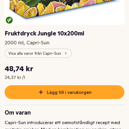
Fruktdryck Jungle 10x200ml
2000 ml, Capri-Sun
Visa alla varor från Capri-Sun
Styckpris: 24,37 kr /l
48,74 kr
Nuvarande pris är: 48,74 kr
24,37 kr /l
Lägg till i varukorgen
Om varan
Capri-Sun introducerar ett oemotståndligt recept med 