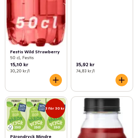
Festis Wild Strawberry
50 cl, Festis
15,10 kr
35,92 kr
30,20 kr /l
74,83 kr /l
3 för 30 kr
Pärondryck Mindre