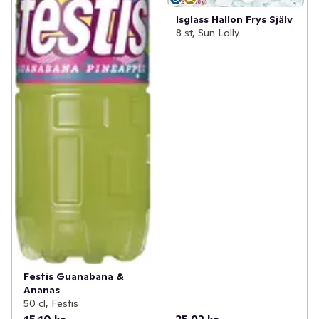
Isglass Hallon Frys Själv
8 st, Sun Lolly
Festis Guanabana &
Ananas
50 cl, Festis
15,10 kr
35,92 kr