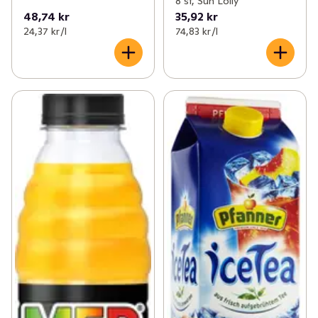
8 st, Sun Lolly
48,74 kr
35,92 kr
24,37 kr /l
74,83 kr /l