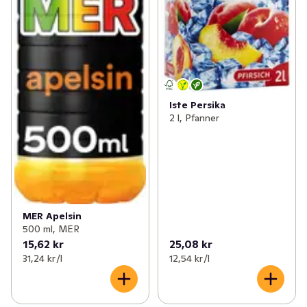
Iste Persika
2 l, Pfanner
MER Apelsin
500 ml, MER
15,62 kr
25,08 kr
31,24 kr /l
12,54 kr /l