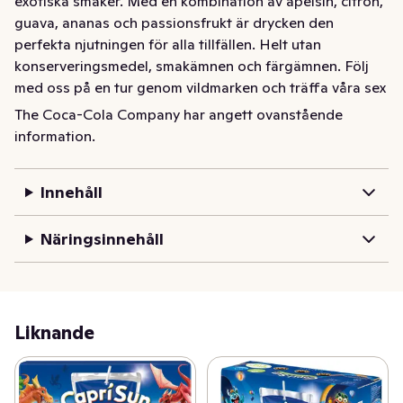
exotiska smaker. Med en kombination av apelsin, citron, 
guava, ananas och passionsfrukt är drycken den 
perfekta njutningen för alla tillfällen. Helt utan 
konserveringsmedel, smakämnen och färgämnen. Följ 
med oss på en tur genom vildmarken och träffa våra sex 
fantastiska djur!
The Coca-Cola Company har angett ovanstående
information.
Capri-Sun introducerar ett oemotståndligt recept med 
exotiska smaker. Med en kombination av apelsin, citron, 
guava, ananas och passionsfrukt är drycken den 
Innehåll
perfekta njutningen för alla tillfällen. Helt utan 
konserveringsmedel, smakämnen och färgämnen. Följ 
Näringsinnehåll
med oss på en tur genom vildmarken och träffa våra sex 
fantastiska djur!
Liknande