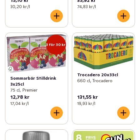
30,20 kr /l
74,83 kr /l
3 för 30 kr
Trocadero 20x33cl
Sommarbär Stilldrink
660 cl, Trocadero
3x25cl
75 cl, Premier
12,78 kr
131,55 kr
17,04 kr /l
19,93 kr /l