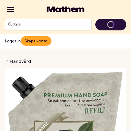
Sök
Logga in
Skapa konto
Tvål Refill Roses
Handvård