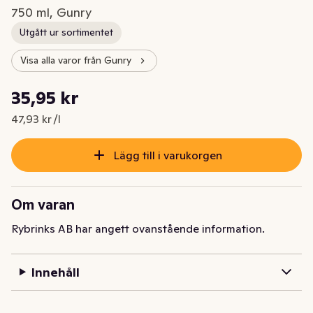
750 ml, Gunry
Utgått ur sortimentet
Visa alla varor från Gunry
Styckpris: 47,93 kr /l
35,95 kr
Nuvarande pris är: 35,95 kr
47,93 kr /l
Lägg till i varukorgen
Om varan
Rybrinks AB har angett ovanstående information.
Innehåll