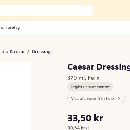
För företag
 dip & röror
/
Dressing
Caesar Dressin
370 ml, Felix
Utgått ur sortimentet
Visa alla varor från Felix
Styckpris: 90,54 kr /l
33,50 kr
Nuvarande pris är: 33,50 kr
90,54 kr /l