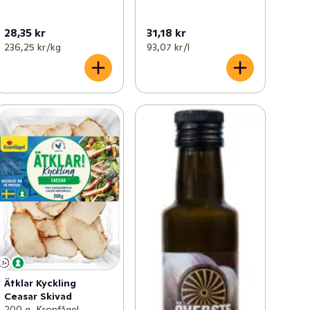
28,35 kr
31,18 kr
236,25 kr /kg
93,07 kr /l
Ätklar Kyckling
Ceasar Skivad
200 g, Kronfågel