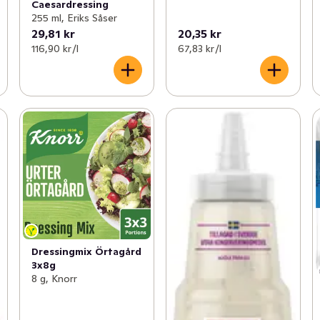
Caesardressing
255 ml, Eriks Såser
29,81 kr
20,35 kr
116,90 kr /l
67,83 kr /l
Dressingmix Örtagård
3x8g
8 g, Knorr