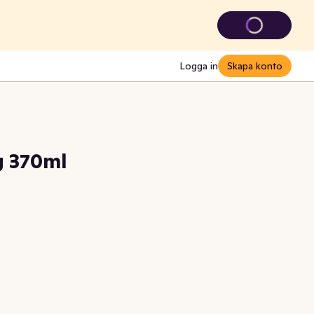
Logga in
Skapa konto
g 370ml