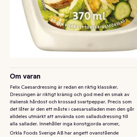
Om varan
Felix Caesardressing är redan en riktig klassiker. 
Dressingen är riktigt krämig och god med en smak av 
italiensk hårdost och krossad svartpeppar. Precis som 
det låter är den ett måste i caesarsalladen men den går 
alldeles utmärkt att använda som salladsdressing till 
alla sallader. Innehåller inga konstgjorda aromer, 
färgämnen eller konserveringsmedel. För att läsa mer 
Orkla Foods Sverige AB har angett ovanstående