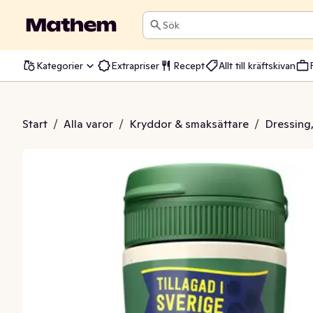
Sök
Kategorier
Extrapriser
Recept
Allt till kräftskivan
 Dressing 370ml
Start
/
Alla varor
/
Kryddor & smaksättare
/
Dressing,