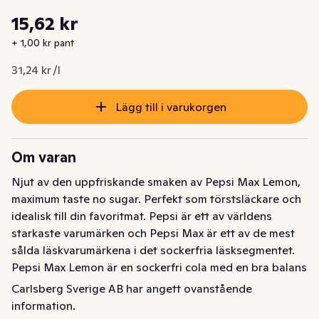
Styckpris: 31,24 kr /l
15,62 kr
Nuvarande pris är: 15,62 kr
+ 1,00 kr pant
31,24 kr /l
Lägg till i varukorgen
Om varan
Njut av den uppfriskande smaken av Pepsi Max Lemon, 
maximum taste no sugar. Perfekt som törstsläckare och 
idealisk till din favoritmat. Pepsi är ett av världens 
starkaste varumärken och Pepsi Max är ett av de mest 
sålda läskvarumärkena i det sockerfria läsksegmentet. 
Pepsi Max Lemon är en sockerfri cola med en bra balans 
mellan söta och syrliga toner. Njut av din Pepsi Max 
Carlsberg Sverige AB har angett ovanstående
Lemon för dig själv eller tillsammans med vänner och 
information.
familj. Pepsi Max Lemon är en läsk som passar både 