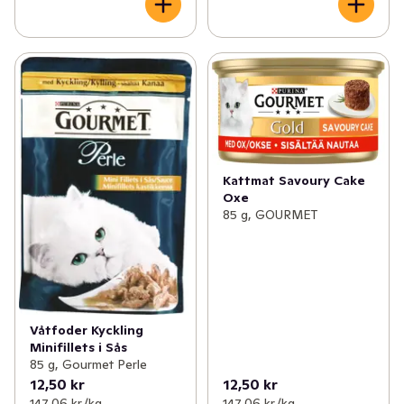
Kattmat Savoury Cake
Oxe
85 g, GOURMET
Våtfoder Kyckling
Minifillets i Sås
85 g, Gourmet Perle
12,50 kr
12,50 kr
147,06 kr /kg
147,06 kr /kg