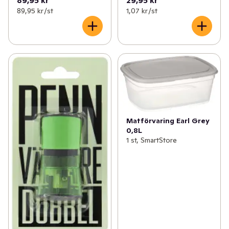
89,95 kr
29,95 kr
89,95 kr /st
1,07 kr /st
Matförvaring Earl Grey
0,8L
1 st, SmartStore