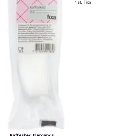
1 st, Fixa
Kaffesked Flergångs