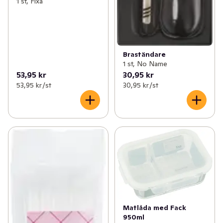
1 st, Fixa
Braständare
1 st, No Name
53,95 kr
30,95 kr
53,95 kr /st
30,95 kr /st
Matlåda med Fack
950ml