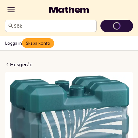
Sök
Logga in
Skapa konto
ack Osorterade Färger
Husgeråd