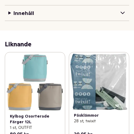
Innehåll
Liknande
Påsklämmor
Kylbag Osorterade
28 st, twixit
Färger 12L
1 st, OUTFIT