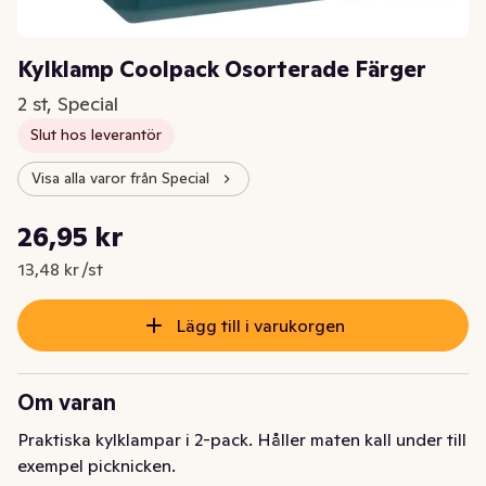
Kylklamp Coolpack Osorterade Färger
2 st, Special
Slut hos leverantör
Visa alla varor från Special
Styckpris: 13,48 kr /st
26,95 kr
Nuvarande pris är: 26,95 kr
13,48 kr /st
Lägg till i varukorgen
Om varan
Praktiska kylklampar i 2-pack. Håller maten kall under till 
exempel picknicken.