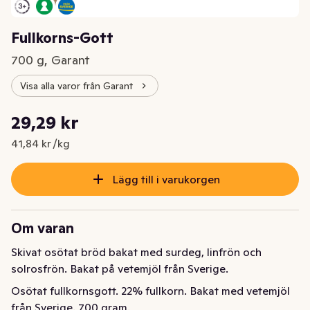
Fullkorns-Gott
700 g, Garant
Visa alla varor från Garant
Styckpris: 41,84 kr /kg
29,29 kr
Nuvarande pris är: 29,29 kr
41,84 kr /kg
Lägg till i varukorgen
Om varan
Skivat osötat bröd bakat med surdeg, linfrön och 
solrosfrön. Bakat på vetemjöl från Sverige.
Osötat fullkornsgott. 22% fullkorn. Bakat med vetemjöl 
från Sverige. 700 gram.