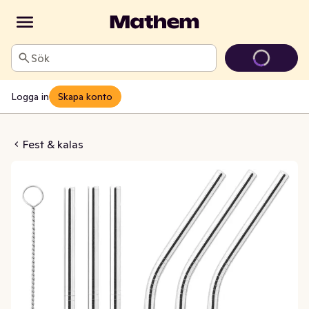
Sök
Logga in
Skapa konto
ör Med Rengörare
Fest & kalas