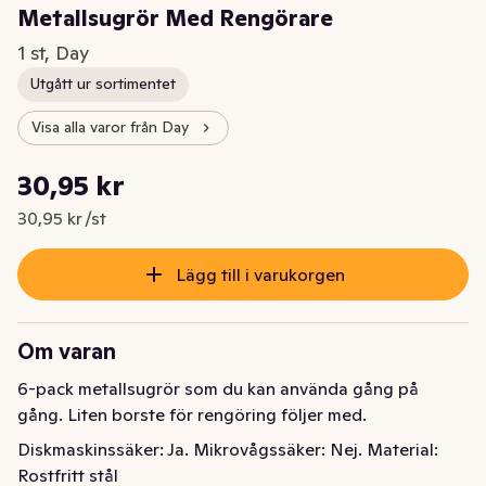
Metallsugrör Med Rengörare
1 st, Day
Utgått ur sortimentet
Visa alla varor från Day
Styckpris: 30,95 kr /st
30,95 kr
Nuvarande pris är: 30,95 kr
30,95 kr /st
Lägg till i varukorgen
Om varan
6-pack metallsugrör som du kan använda gång på 
gång. Liten borste för rengöring följer med.
Diskmaskinssäker: Ja. Mikrovågssäker: Nej. Material: 
Rostfritt stål