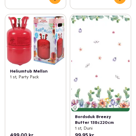
Heliumtub Mellan
1 st, Party Pack
Bordsduk Breezy
Butter 138c220cm
1 st, Duni
499,00 kr
99,95 kr