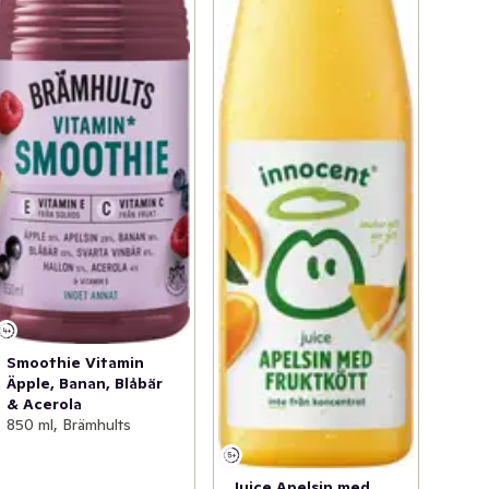
Smoothie Vitamin
Äpple, Banan, Blåbär
& Acerola
850 ml, Brämhults
Juice Apelsin med