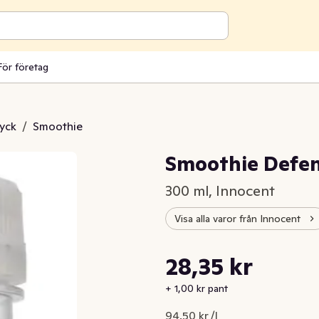
För företag
ryck
/
Smoothie
Smoothie Defe
300 ml, Innocent
Visa alla varor från Innocent
Styckpris: 94,50 kr /l
28,35 kr
Nuvarande pris är: 28,35 kr
+ 1,00 kr pant
94,50 kr /l