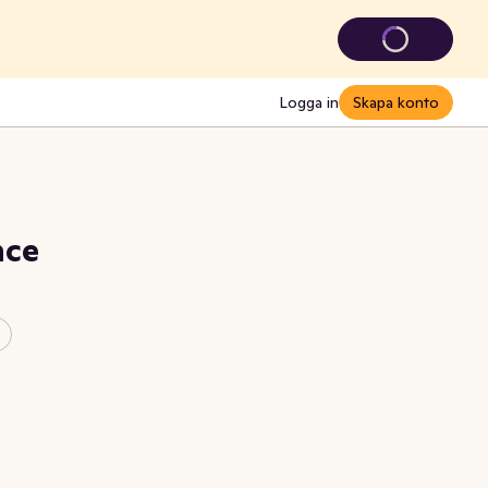
Logga in
Skapa konto
nce