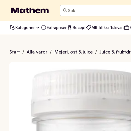
Sök
Kategorier
Extrapriser
Recept
Allt till kräftskivan
thie Defence
Start
/
Alla varor
/
Mejeri, ost & juice
/
Juice & fruktd