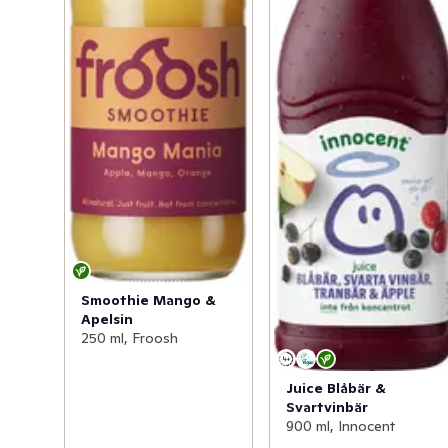
Smoothie Mango &
Apelsin
250 ml, Froosh
Juice Blåbär &
Svartvinbär
900 ml, Innocent