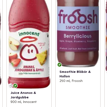
Smoothie Blåbär &
Hallon
250 ml, Froosh
Juice Ananas &
Jordgubbe
900 ml, Innocent