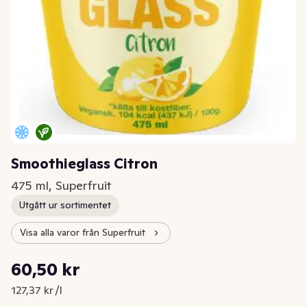
Smoothieglass Citron
475 ml, Superfruit
Utgått ur sortimentet
Visa alla varor från Superfruit
Styckpris: 127,37 kr /l
60,50 kr
Nuvarande pris är: 60,50 kr
127,37 kr /l