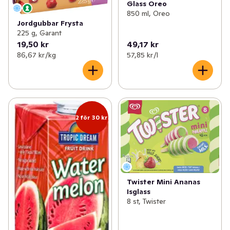
Glass Oreo
850 ml, Oreo
Jordgubbar Frysta
225 g, Garant
19,50 kr
49,17 kr
86,67 kr /kg
57,85 kr /l
2 för 30 kr
Twister Mini Ananas
Isglass
8 st, Twister