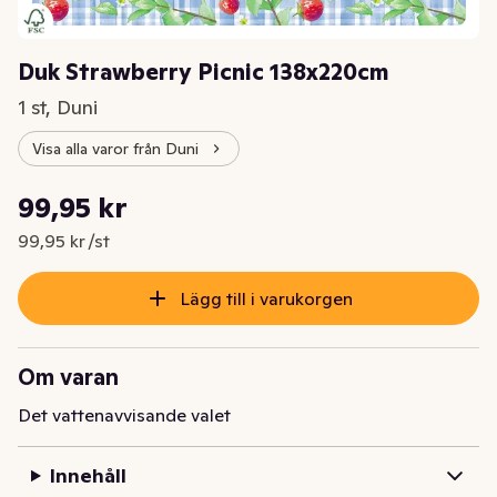
Duk Strawberry Picnic 138x220cm
1 st, Duni
Visa alla varor från Duni
Styckpris: 99,95 kr /st
99,95 kr
Nuvarande pris är: 99,95 kr
99,95 kr /st
Lägg till i varukorgen
Om varan
Det vattenavvisande valet
Innehåll