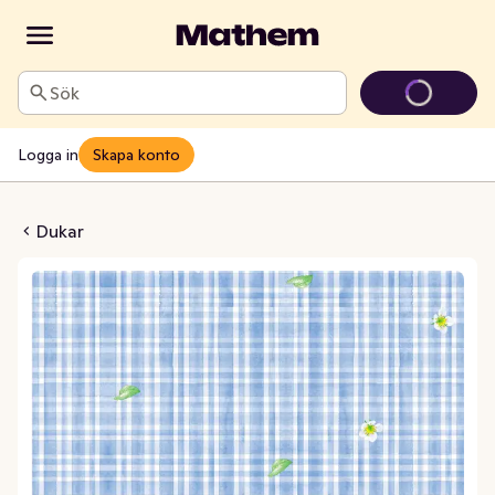
Sök
Logga in
Skapa konto
ry Picnic 138x220cm
Dukar