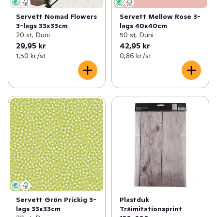
Servett Nomad Flowers
Servett Mellow Rose 3-
3-lags 33x33cm
lags 40x40cm
20 st, Duni
50 st, Duni
29,95 kr
42,95 kr
1,50 kr /st
0,86 kr /st
Servett Grön Prickig 3-
Plastduk
lags 33x33cm
Träimitationsprint