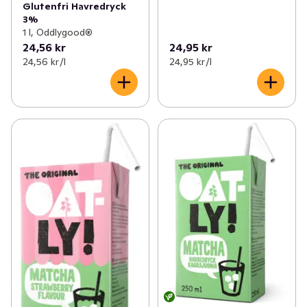
Glutenfri Havredryck
3%
1 l, Oddlygood®
24,56 kr
24,95 kr
24,56 kr /l
24,95 kr /l