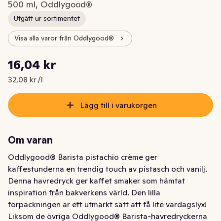
500 ml, Oddlygood®
Utgått ur sortimentet
Visa alla varor från Oddlygood®
Styckpris: 32,08 kr /l
16,04 kr
Nuvarande pris är: 16,04 kr
32,08 kr /l
Lägg till i varukorgen
Om varan
Oddlygood® Barista pistachio crème ger 
kaffestunderna en trendig touch av pistasch och vanilj. 
Denna havredryck ger kaffet smaker som hämtat 
inspiration från bakverkens värld. Den lilla 
förpackningen är ett utmärkt sätt att få lite vardagslyx! 
Liksom de övriga Oddlygood® Barista-havredryckerna 