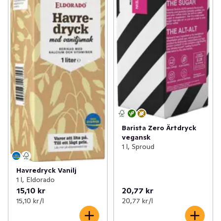
Barista Zero Ärtdryck
vegansk
1 l, Sproud
Havredryck Vanilj
1 l, Eldorado
15,10 kr
20,77 kr
15,10 kr /l
20,77 kr /l