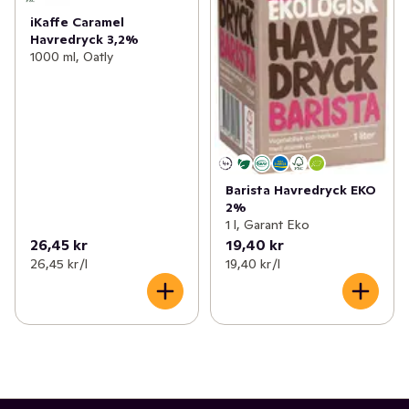
iKaffe Caramel
Havredryck 3,2%
1000 ml, Oatly
Barista Havredryck EKO
2%
1 l, Garant Eko
26,45 kr
19,40 kr
26,45 kr /l
19,40 kr /l