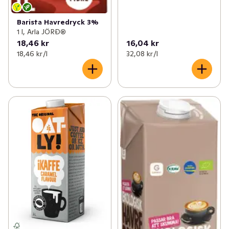
Barista Havredryck 3%
1 l, Arla JÖRĐ®
18,46 kr
16,04 kr
18,46 kr /l
32,08 kr /l