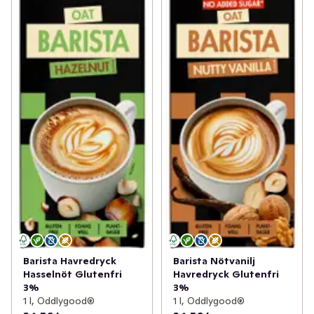
Barista Havredryck
Barista Nötvanilj
Hasselnöt Glutenfri
Havredryck Glutenfri
3%
3%
1 l, Oddlygood®
1 l, Oddlygood®