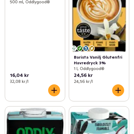
500 ml, Oddlygood®
Barista Vanilj Glutenfri
Havredryck 3%
1 l, Oddlygood®
16,04 kr
24,56 kr
32,08 kr /l
24,56 kr /l