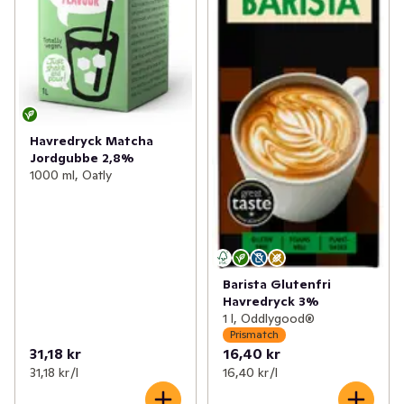
Havredryck Matcha
Jordgubbe 2,8%
1000 ml, Oatly
Barista Glutenfri
Havredryck 3%
1 l, Oddlygood®
Prismatch
31,18 kr
16,40 kr
31,18 kr /l
16,40 kr /l