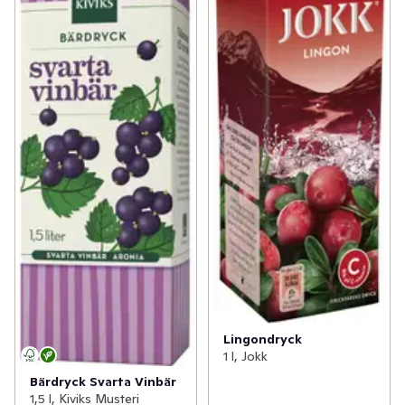
Lingondryck
1 l, Jokk
Bärdryck Svarta Vinbär
1,5 l, Kiviks Musteri