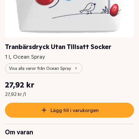
Tranbärsdryck Utan Tillsatt Socker
1 l, Ocean Spray
Visa alla varor från Ocean Spray
Styckpris: 27,92 kr /l
27,92 kr
Nuvarande pris är: 27,92 kr
27,92 kr /l
Lägg till i varukorgen
Om varan