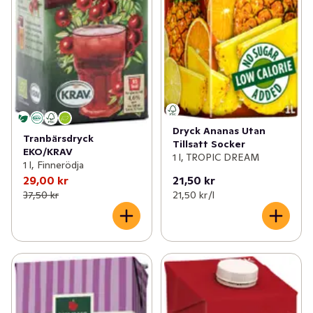
Dryck Ananas Utan
Tranbärsdryck
Tillsatt Socker
EKO/KRAV
1 l, TROPIC DREAM
1 l, Finnerödja
29,00 kr
21,50 kr
37,50 kr
21,50 kr /l