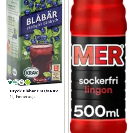
Dryck Blåbär EKO/KRAV
1 l, Finnerödja