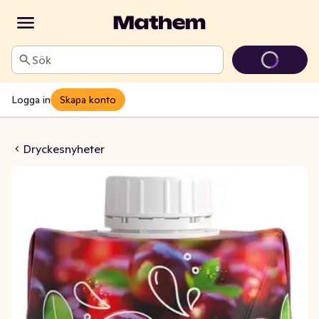
Sök
Logga in
Skapa konto
 Utan Tillsatt Socker
Dryckesnyheter