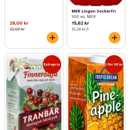
MER Lingon Sockerfri
500 ml, MER
29,00 kr
15,62 kr
32,50 kr
31,24 kr /l
Extrapris
2 för 30 kr