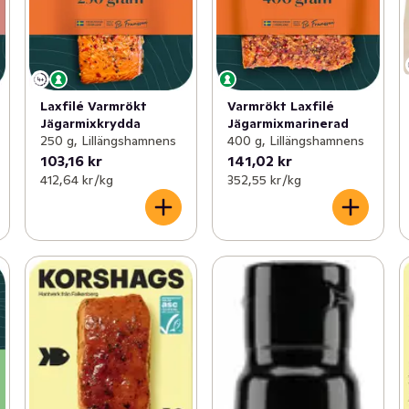
Laxfilé Varmrökt
Varmrökt Laxfilé
Jägarmixkrydda
Jägarmixmarinerad
250 g, Lillängshamnens
400 g, Lillängshamnens
103,16 kr
141,02 kr
412,64 kr /kg
352,55 kr /kg