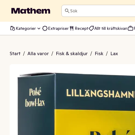
Sök
Kategorier
Extrapriser
Recept
Allt till kräftskivan
l-Lax Ponzu ASC
Start
/
Alla varor
/
Fisk & skaldjur
/
Fisk
/
Lax