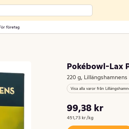
För företag
Pokébowl-Lax 
220 g, Lillängshamnens
Visa alla varor från Lillängsham
Styckpris: 451,73 kr /kg
99,38 kr
Nuvarande pris är: 99,38 kr
451,73 kr /kg