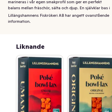
marineras i vår egen smakprofil som ger en perfekt 
balans mellan fräschör, sälta och djup. En självklar bas i 
poke bowls, men lika god i vårrullar eller som en fräsch 
Lillängshamnens Fiskrökeri AB har angett ovanstående
och modern pastarätt.
information.
Liknande