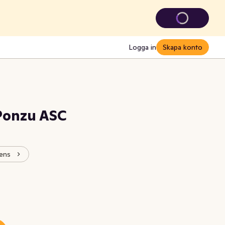
Logga in
Skapa konto
Ponzu ASC
nens