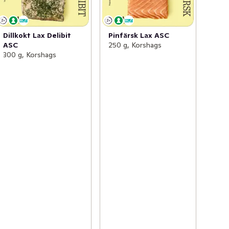
Dillkokt Lax Delibit
Pinfärsk Lax ASC
ASC
250 g, Korshags
300 g, Korshags