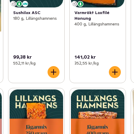
Sushilax ASC
Varmrökt Laxfilé
180 g, Lillängshamnens
Honung
400 g, Lillängshamnens
99,38 kr
141,02 kr
552,11 kr /kg
352,55 kr /kg