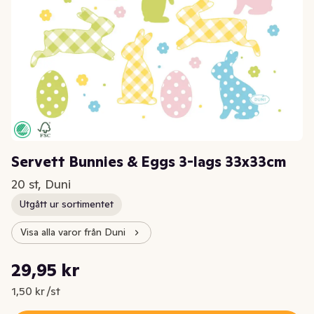
Servett Bunnies & Eggs 3-lags 33x33cm
20 st, Duni
Utgått ur sortimentet
Visa alla varor från Duni
Styckpris: 1,50 kr /st
29,95 kr
Nuvarande pris är: 29,95 kr
1,50 kr /st