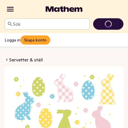
Sök
Logga in
Skapa konto
 & Eggs 3-lags 33x33cm
Servetter & ställ