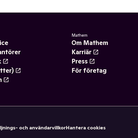
Mathem
ice
Om Mathem
antörer
Karriär
k
Press
tter)
För företag
m
ljnings- och användarvillkor
Hantera cookies