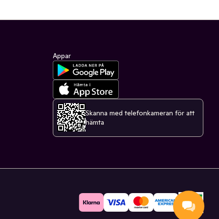
Appar
Skanna med telefonkameran för att
hämta