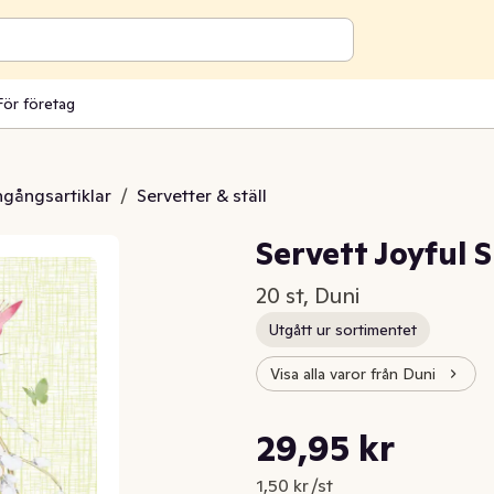
För företag
engångsartiklar
/
Servetter & ställ
Servett Joyful 
20 st, Duni
Utgått ur sortimentet
Visa alla varor från Duni
Styckpris: 1,50 kr /st
29,95 kr
Nuvarande pris är: 29,95 kr
1,50 kr /st