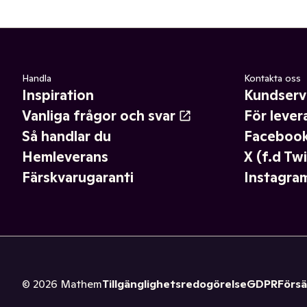
Handla
Kontakta oss
Inspiration
Kundserv
Vanliga frågor och svar
För lever
Så handlar du
Faceboo
Hemleverans
X (f.d Twi
Färskvarugaranti
Instagra
©
2026
Mathem
Tillgänglighetsredogörelse
GDPR
Försä