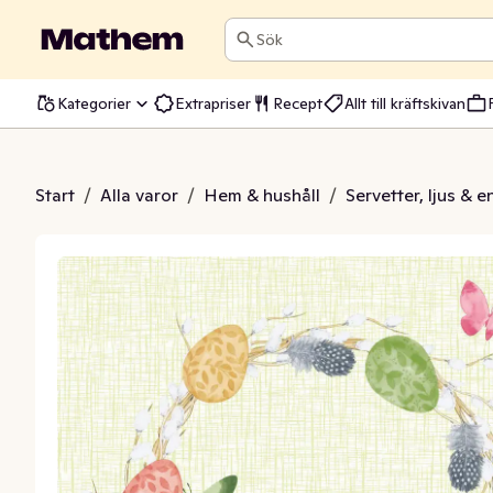
Sök
Kategorier
Extrapriser
Recept
Allt till kräftskivan
l Spring 3-lags 33x33cm
Start
/
Alla varor
/
Hem & hushåll
/
Servetter, ljus & 