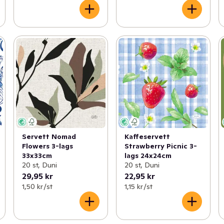
Servett Nomad
Kaffeservett
Flowers 3-lags
Strawberry Picnic 3-
33x33cm
lags 24x24cm
20 st, Duni
20 st, Duni
29,95 kr
22,95 kr
1,50 kr /st
1,15 kr /st